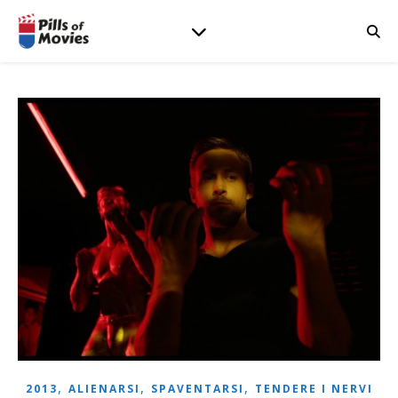
,
,
,
2013
ALIENARSI
SPAVENTARSI
TENDERE I NERVI