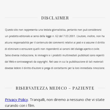
DISCLAIMER
Questo sito non rappresenta una testata giornalistica, pertanto non può considerarsi
un prodotto editoriale ai sensi della legge n. 62 del 7.03.2001. L’autore, inoltre, non ha
alcuna responsabilità per il contenuto dei commenti relativi ai post e si assume il diritto
di eliminare o censurare quelli non rispondenti ai canoni del dialogo aperto e civile.
Salvo diversa indicazione, le immagini e i prodotti multimediali pubblicati sono reperiti
dal Web e contrassegnati da copyright. Nel caso in cui la pubblicazione di tali materiali
dovesse ledere il diritto d’autore si prega di contattarmi per la loro immediata rimozione.
RISERVATEZZA MEDICO – PAZIENTE
Privacy Policy
. Tranquilli, non diremo a nessuno che vi state
curando con i film.