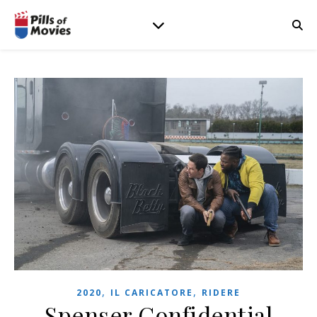
,
,
2020
IL CARICATORE
RIDERE
Spenser Confidential