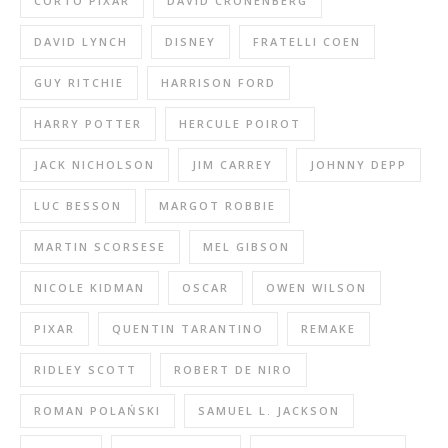
CORTO PIXAR
DAVID CRONENBERG
DAVID LYNCH
DISNEY
FRATELLI COEN
GUY RITCHIE
HARRISON FORD
HARRY POTTER
HERCULE POIROT
JACK NICHOLSON
JIM CARREY
JOHNNY DEPP
LUC BESSON
MARGOT ROBBIE
MARTIN SCORSESE
MEL GIBSON
NICOLE KIDMAN
OSCAR
OWEN WILSON
PIXAR
QUENTIN TARANTINO
REMAKE
RIDLEY SCOTT
ROBERT DE NIRO
ROMAN POLAŃSKI
SAMUEL L. JACKSON