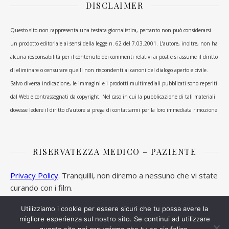
DISCLAIMER
Questo sito non rappresenta una testata giornalistica, pertanto non può considerarsi
un prodotto editoriale ai sensi della legge n. 62 del 7.03.2001. L’autore, inoltre, non ha
alcuna responsabilità per il contenuto dei commenti relativi ai post e si assume il diritto
di eliminare o censurare quelli non rispondenti ai canoni del dialogo aperto e civile.
Salvo diversa indicazione, le immagini e i prodotti multimediali pubblicati sono reperiti
dal Web e contrassegnati da copyright. Nel caso in cui la pubblicazione di tali materiali
dovesse ledere il diritto d’autore si prega di contattarmi per la loro immediata rimozione.
RISERVATEZZA MEDICO – PAZIENTE
Privacy Policy
. Tranquilli, non diremo a nessuno che vi state
curando con i film.
Utilizziamo i cookie per essere sicuri che tu possa avere la
migliore esperienza sul nostro sito. Se continui ad utilizzare