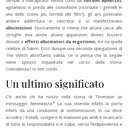
terribili: il malcapitato veniva colto da
sintomi epilettici
,
agitandosi in preda alle convulsioni (ricordate i gemelli in
una delle scene più terribili del film?), gli arti potevano
andare addirittura in cancrena e si manifestavano
allucinazioni
. Storicamente si ritiene che alcune cacce alle
streghe (ma anche alcune apparizioni divine) fossero
dovute a
effetti allucinatori da ergotismo
, tra cui quella
celebre di Salem. Ecco dunque una seconda spiegazione di
The VVitch altrettanto valida, se si pensa che la segale
viene spesso inquadrata nel corso della storia.
Coincidenze? Io non credo.
Un ultimo significato
C’è anche chi ha rivisto nella storia di Thomasin un
messaggio femminista.⁴ La sua vicenda infatti la porta
infatti da una condizione di sottomissione, in cui deve
accudire i fratelli, svolgere le mansioni più umili e incaricarsi
di tutte le responsabilità e le colpe, verso l’indipendenza e