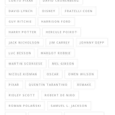
CORTO PIXAR
DAVID CRONENBERG
DAVID LYNCH
DISNEY
FRATELLI COEN
GUY RITCHIE
HARRISON FORD
HARRY POTTER
HERCULE POIROT
JACK NICHOLSON
JIM CARREY
JOHNNY DEPP
LUC BESSON
MARGOT ROBBIE
MARTIN SCORSESE
MEL GIBSON
NICOLE KIDMAN
OSCAR
OWEN WILSON
PIXAR
QUENTIN TARANTINO
REMAKE
RIDLEY SCOTT
ROBERT DE NIRO
ROMAN POLAŃSKI
SAMUEL L. JACKSON