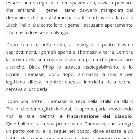
essere una strega solo per spaventarla, inizia a pensare
che entrambi i gemelli siano davvero manipolati dal
demonio e che quest’ultimo parli a loro attraverso la capra
Black Phillip. Dal canto loro, i gemelli accusano apertamente
Thomasin di essere malvagia.
Dopo la notte nella stalla, al risveglio, il padre trova i
capretti morti, i gemelli spariti e Thomasin a terra. Sembra
la prova della sua colpevolezza, ma prima che possa fare
alcunché, Black Philip lo attacca inspiegabilmente e lo
uccide. Thomasin, poco dopo, ammazza la madre per
legittima difesa, mentre questa, inorridita dalla scena,
cercava di ucciderla.
Dopo una notte, Thomasin si reca nella stalla da Black
Phillip, chiedendogli di rivelarsi. Il caprone parla, mostrando
così la sua identità:
è l’incarnazione del diavolo
.
Quest’ultimo fa la sua promessa a Thomasin, che stringe
un patto con lui e lo segue nel bosco, dove assiste a un
sabba di streghe, per poi unirsi a loro e
diventare essa