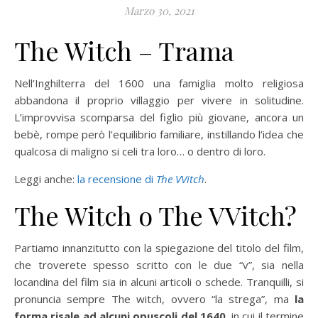
Marzo 30, 2021
The Witch – Trama
Nell’Inghilterra del 1600 una famiglia molto religiosa
abbandona il proprio villaggio per vivere in solitudine.
L’improvvisa scomparsa del figlio più giovane, ancora un
bebè, rompe però l’equilibrio familiare, instillando l’idea che
qualcosa di maligno si celi tra loro… o dentro di loro.
Leggi anche:
la recensione di
The VVitch
.
The Witch o The VVitch?
Partiamo innanzitutto con la spiegazione del titolo del film,
che troverete spesso scritto con le due “v”, sia nella
locandina del film sia in alcuni articoli o schede. Tranquilli, si
pronuncia sempre The witch, ovvero “la strega”, ma
la
forma risale ad alcuni opuscoli del 1640
, in cui il termine