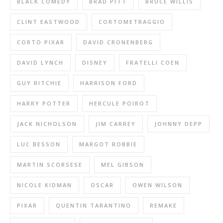
BLACK COMEDY
BRAD PITT
BRUCE WILLIS
CLINT EASTWOOD
CORTOMETRAGGIO
CORTO PIXAR
DAVID CRONENBERG
DAVID LYNCH
DISNEY
FRATELLI COEN
GUY RITCHIE
HARRISON FORD
HARRY POTTER
HERCULE POIROT
JACK NICHOLSON
JIM CARREY
JOHNNY DEPP
LUC BESSON
MARGOT ROBBIE
MARTIN SCORSESE
MEL GIBSON
NICOLE KIDMAN
OSCAR
OWEN WILSON
PIXAR
QUENTIN TARANTINO
REMAKE