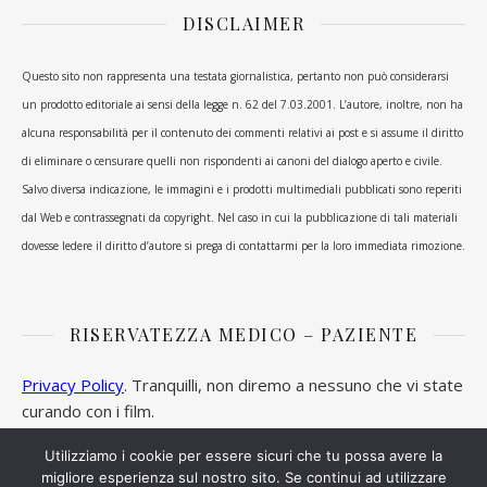
DISCLAIMER
Questo sito non rappresenta una testata giornalistica, pertanto non può considerarsi
un prodotto editoriale ai sensi della legge n. 62 del 7.03.2001. L’autore, inoltre, non ha
alcuna responsabilità per il contenuto dei commenti relativi ai post e si assume il diritto
di eliminare o censurare quelli non rispondenti ai canoni del dialogo aperto e civile.
Salvo diversa indicazione, le immagini e i prodotti multimediali pubblicati sono reperiti
dal Web e contrassegnati da copyright. Nel caso in cui la pubblicazione di tali materiali
dovesse ledere il diritto d’autore si prega di contattarmi per la loro immediata rimozione.
RISERVATEZZA MEDICO – PAZIENTE
Privacy Policy
. Tranquilli, non diremo a nessuno che vi state
curando con i film.
Utilizziamo i cookie per essere sicuri che tu possa avere la
migliore esperienza sul nostro sito. Se continui ad utilizzare