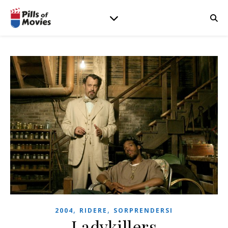
,
,
2004
RIDERE
SORPRENDERSI
Ladykillers