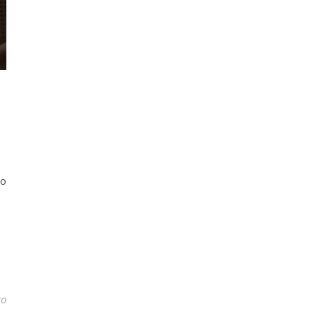
no
to