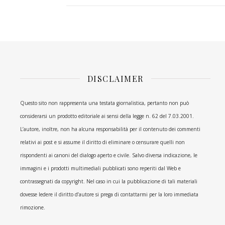
DISCLAIMER
Questo sito non rappresenta una testata giornalistica, pertanto non può
considerarsi un prodotto editoriale ai sensi della legge n. 62 del 7.03.2001.
L’autore, inoltre, non ha alcuna responsabilità per il contenuto dei commenti
relativi ai post e si assume il diritto di eliminare o censurare quelli non
rispondenti ai canoni del dialogo aperto e civile. Salvo diversa indicazione, le
immagini e i prodotti multimediali pubblicati sono reperiti dal Web e
contrassegnati da copyright. Nel caso in cui la pubblicazione di tali materiali
dovesse ledere il diritto d’autore si prega di contattarmi per la loro immediata
rimozione.