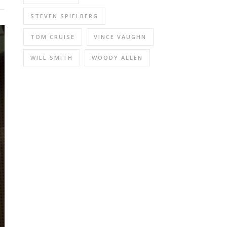
STEVEN SPIELBERG
TOM CRUISE
VINCE VAUGHN
WILL SMITH
WOODY ALLEN