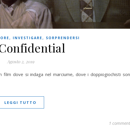
,
,
TORE
INVESTIGARE
SORPRENDERSI
 Confidential
Agosto 2, 2019
 un film dove si indaga nel marciume, dove i doppiogiochisti so
LEGGI TUTTO
1 commen