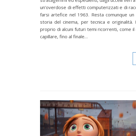
stratagemmi ed espedienti, dagli uccelli veri a q
un’overdose di effetti computerizzati e di racca
farsi artefice nel 1963. Resta comunque un f
storia del cinema, per tecnica e originalità
proprio di alcuni futuri temi ricorrenti, come 
capillare, fino al finale…