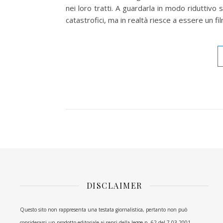
nei loro tratti. A guardarla in modo riduttivo 
catastrofici, ma in realtà riesce a essere un 
DISCLAIMER
Questo sito non rappresenta una testata giornalistica, pertanto non può
considerarsi un prodotto editoriale ai sensi della legge n. 62 del 7.03.2001.