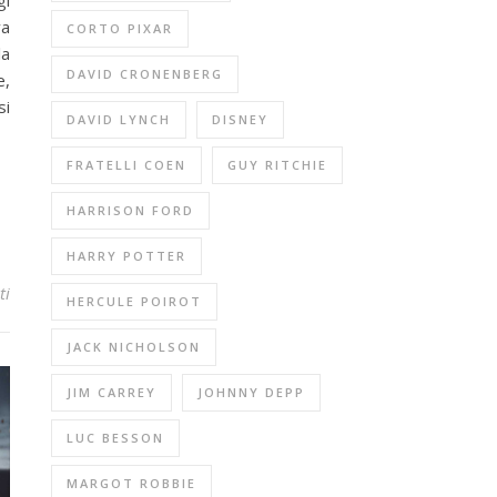
gi
va
CORTO PIXAR
la
DAVID CRONENBERG
e,
si
DAVID LYNCH
DISNEY
FRATELLI COEN
GUY RITCHIE
HARRISON FORD
HARRY POTTER
ti
HERCULE POIROT
JACK NICHOLSON
JIM CARREY
JOHNNY DEPP
LUC BESSON
MARGOT ROBBIE