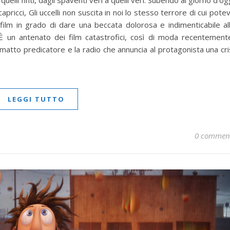
uelli finti, dagli spaventi veri a quelli veri. Subendo al giorno d’og
pricci, Gli uccelli non suscita in noi lo stesso terrore di cui pote
ilm in grado di dare una beccata dolorosa e indimenticabile al
. È un antenato dei film catastrofici, così di moda recentement
il matto predicatore e la radio che annuncia al protagonista una cri
LEGGI TUTTO
0 commen