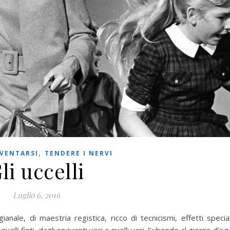
,
VENTARSI
TENDERE I NERVI
li uccelli
Luglio 6, 2016
gianale, di maestria registica, ricco di tecnicismi, effetti special