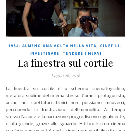
,
,
,
1954
ALMENO UNA VOLTA NELLA VITA
CINEFILI
,
INVESTIGARE
TENDERE I NERVI
La finestra sul cortile
Luglio 26, 2016
La finestra sul cortile è lo schermo cinematografico,
metafora sublime del cinema stesso. Come il protagonista,
anche noi spettatori filmici non possiamo muoverci,
percependo la frustrazione dell’immobilità. Al tempo
stesso l’azione e la narrazione progrediscono ugualmente,
e alla grande, grazie allo sguardo. Hitchcock crea cinema
con (apparentemente) pochissimo, pervade il film di scene