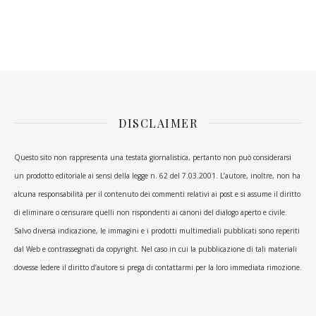
DISCLAIMER
Questo sito non rappresenta una testata giornalistica, pertanto non può considerarsi
un prodotto editoriale ai sensi della legge n. 62 del 7.03.2001. L’autore, inoltre, non ha
alcuna responsabilità per il contenuto dei commenti relativi ai post e si assume il diritto
di eliminare o censurare quelli non rispondenti ai canoni del dialogo aperto e civile.
Salvo diversa indicazione, le immagini e i prodotti multimediali pubblicati sono reperiti
dal Web e contrassegnati da copyright. Nel caso in cui la pubblicazione di tali materiali
dovesse ledere il diritto d’autore si prega di contattarmi per la loro immediata rimozione.