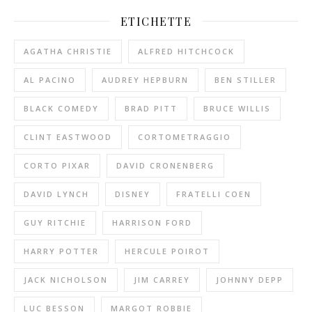
ETICHETTE
AGATHA CHRISTIE
ALFRED HITCHCOCK
AL PACINO
AUDREY HEPBURN
BEN STILLER
BLACK COMEDY
BRAD PITT
BRUCE WILLIS
CLINT EASTWOOD
CORTOMETRAGGIO
CORTO PIXAR
DAVID CRONENBERG
DAVID LYNCH
DISNEY
FRATELLI COEN
GUY RITCHIE
HARRISON FORD
HARRY POTTER
HERCULE POIROT
JACK NICHOLSON
JIM CARREY
JOHNNY DEPP
LUC BESSON
MARGOT ROBBIE