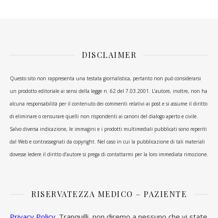
DISCLAIMER
Questo sito non rappresenta una testata giornalistica, pertanto non può considerarsi
un prodotto editoriale ai sensi della legge n. 62 del 7.03.2001. L’autore, inoltre, non ha
alcuna responsabilità per il contenuto dei commenti relativi ai post e si assume il diritto
di eliminare o censurare quelli non rispondenti ai canoni del dialogo aperto e civile.
Salvo diversa indicazione, le immagini e i prodotti multimediali pubblicati sono reperiti
dal Web e contrassegnati da copyright. Nel caso in cui la pubblicazione di tali materiali
dovesse ledere il diritto d’autore si prega di contattarmi per la loro immediata rimozione.
RISERVATEZZA MEDICO – PAZIENTE
Privacy Policy
. Tranquilli, non diremo a nessuno che vi state