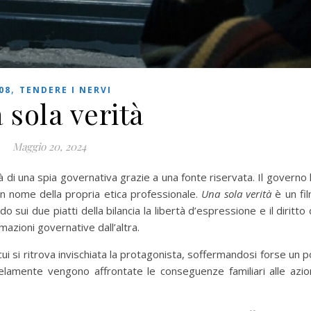
,
08
TENDERE I NERVI
 sola verità
Maggio 20, 2024
à di una spia governativa grazie a una fonte riservata. Il governo 
a in nome della propria etica professionale.
Una sola verità
è un fi
sui due piatti della bilancia la libertà d’espressione e il diritto 
mazioni governative dall’altra.
 cui si ritrova invischiata la protagonista, soffermandosi forse un p
allelamente vengono affrontate le conseguenze familiari alle azio