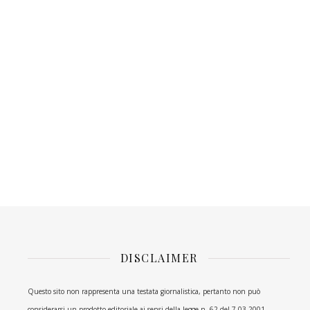
DISCLAIMER
Questo sito non rappresenta una testata giornalistica, pertanto non può
considerarsi un prodotto editoriale ai sensi della legge n. 62 del 7.03.2001.