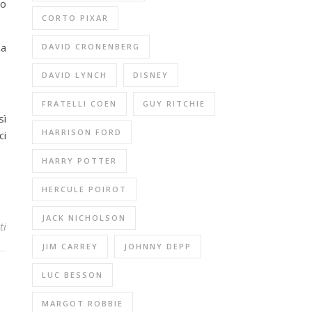
uo
CORTO PIXAR
za
DAVID CRONENBERG
DAVID LYNCH
DISNEY
FRATELLI COEN
GUY RITCHIE
sì
HARRISON FORD
ci
HARRY POTTER
HERCULE POIROT
JACK NICHOLSON
ti
JIM CARREY
JOHNNY DEPP
LUC BESSON
MARGOT ROBBIE