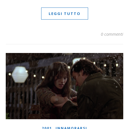
LEGGI TUTTO
0 commenti
,
2001
INNAMORARSI