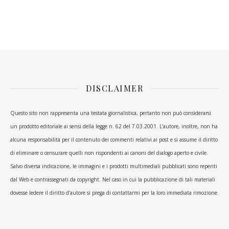
DISCLAIMER
Questo sito non rappresenta una testata giornalistica, pertanto non può considerarsi
un prodotto editoriale ai sensi della legge n. 62 del 7.03.2001. L’autore, inoltre, non ha
alcuna responsabilità per il contenuto dei commenti relativi ai post e si assume il diritto
di eliminare o censurare quelli non rispondenti ai canoni del dialogo aperto e civile.
Salvo diversa indicazione, le immagini e i prodotti multimediali pubblicati sono reperiti
dal Web e contrassegnati da copyright. Nel caso in cui la pubblicazione di tali materiali
dovesse ledere il diritto d’autore si prega di contattarmi per la loro immediata rimozione.