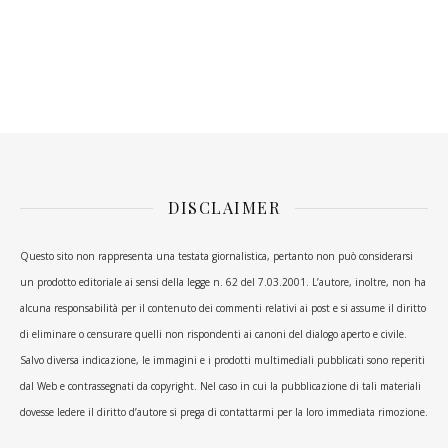
DISCLAIMER
Questo sito non rappresenta una testata giornalistica, pertanto non può considerarsi
un prodotto editoriale ai sensi della legge n. 62 del 7.03.2001. L’autore, inoltre, non ha
alcuna responsabilità per il contenuto dei commenti relativi ai post e si assume il diritto
di eliminare o censurare quelli non rispondenti ai canoni del dialogo aperto e civile.
Salvo diversa indicazione, le immagini e i prodotti multimediali pubblicati sono reperiti
dal Web e contrassegnati da copyright. Nel caso in cui la pubblicazione di tali materiali
dovesse ledere il diritto d’autore si prega di contattarmi per la loro immediata rimozione.