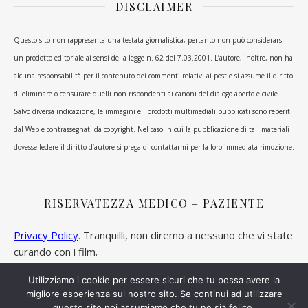
DISCLAIMER
Questo sito non rappresenta una testata giornalistica, pertanto non può considerarsi
un prodotto editoriale ai sensi della legge n. 62 del 7.03.2001. L’autore, inoltre, non ha
alcuna responsabilità per il contenuto dei commenti relativi ai post e si assume il diritto
di eliminare o censurare quelli non rispondenti ai canoni del dialogo aperto e civile.
Salvo diversa indicazione, le immagini e i prodotti multimediali pubblicati sono reperiti
dal Web e contrassegnati da copyright. Nel caso in cui la pubblicazione di tali materiali
dovesse ledere il diritto d’autore si prega di contattarmi per la loro immediata rimozione.
RISERVATEZZA MEDICO – PAZIENTE
Privacy Policy
. Tranquilli, non diremo a nessuno che vi state
curando con i film.
Utilizziamo i cookie per essere sicuri che tu possa avere la
migliore esperienza sul nostro sito. Se continui ad utilizzare
questo sito noi assumiamo che tu ne sia felice.