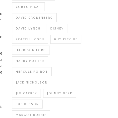
CORTO PIXAR
uo
DAVID CRONENBERG
di
DAVID LYNCH
DISNEY
he
FRATELLI COEN
GUY RITCHIE
HARRISON FORD
te
ga
HARRY POTTER
ca
re
HERCULE POIROT
JACK NICHOLSON
JIM CARREY
JOHNNY DEPP
LUC BESSON
ti
MARGOT ROBBIE