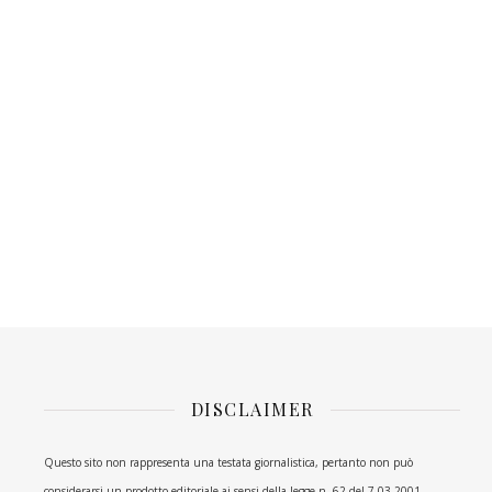
DISCLAIMER
Questo sito non rappresenta una testata giornalistica, pertanto non può
considerarsi un prodotto editoriale ai sensi della legge n. 62 del 7.03.2001.