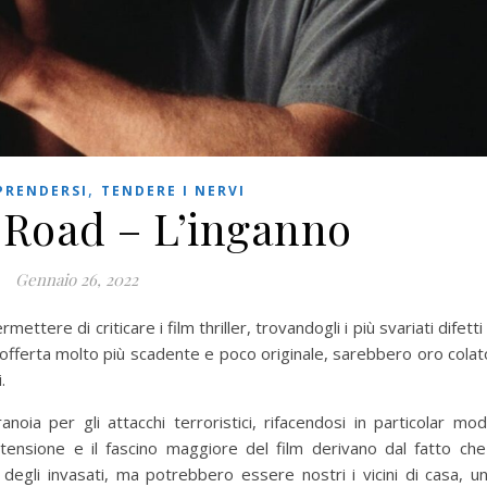
,
PRENDERSI
TENDERE I NERVI
 Road – L’inganno
Gennaio 26, 2022
ettere di criticare i film thriller, trovandogli i più svariati difetti
 un’offerta molto più scadente e poco originale, sarebbero oro colat
.
anoia per gli attacchi terroristici, rifacendosi in particolar mo
tensione e il fascino maggiore del film derivano dal fatto che
 degli invasati, ma potrebbero essere nostri i vicini di casa, u