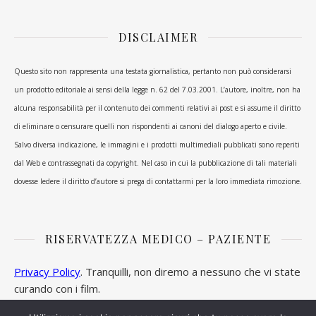
DISCLAIMER
Questo sito non rappresenta una testata giornalistica, pertanto non può considerarsi
un prodotto editoriale ai sensi della legge n. 62 del 7.03.2001. L’autore, inoltre, non ha
alcuna responsabilità per il contenuto dei commenti relativi ai post e si assume il diritto
di eliminare o censurare quelli non rispondenti ai canoni del dialogo aperto e civile.
Salvo diversa indicazione, le immagini e i prodotti multimediali pubblicati sono reperiti
dal Web e contrassegnati da copyright. Nel caso in cui la pubblicazione di tali materiali
dovesse ledere il diritto d’autore si prega di contattarmi per la loro immediata rimozione.
RISERVATEZZA MEDICO – PAZIENTE
Privacy Policy
. Tranquilli, non diremo a nessuno che vi state
curando con i film.