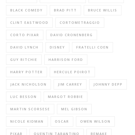
BLACK COMEDY
BRAD PITT
BRUCE WILLIS
CLINT EASTWOOD
CORTOMETRAGGIO
CORTO PIXAR
DAVID CRONENBERG
DAVID LYNCH
DISNEY
FRATELLI COEN
GUY RITCHIE
HARRISON FORD
HARRY POTTER
HERCULE POIROT
JACK NICHOLSON
JIM CARREY
JOHNNY DEPP
LUC BESSON
MARGOT ROBBIE
MARTIN SCORSESE
MEL GIBSON
NICOLE KIDMAN
OSCAR
OWEN WILSON
PIXAR
QUENTIN TARANTINO
REMAKE