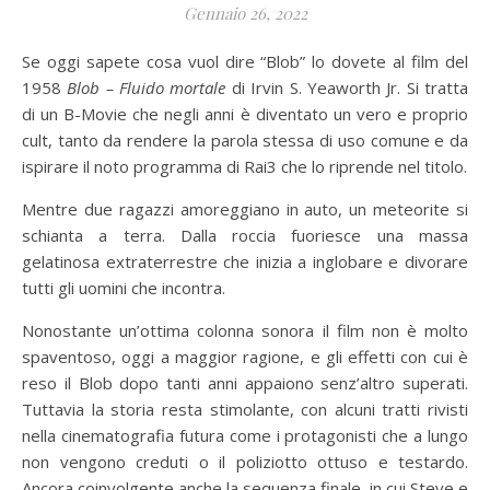
Gennaio 26, 2022
Se oggi sapete cosa vuol dire “Blob” lo dovete al film del
1958
Blob – Fluido mortale
di Irvin S. Yeaworth Jr. Si tratta
di un B-Movie che negli anni è diventato un vero e proprio
cult, tanto da rendere la parola stessa di uso comune e da
ispirare il noto programma di Rai3 che lo riprende nel titolo.
Mentre due ragazzi amoreggiano in auto, un meteorite si
schianta a terra. Dalla roccia fuoriesce una massa
gelatinosa extraterrestre che inizia a inglobare e divorare
tutti gli uomini che incontra.
Nonostante un’ottima colonna sonora il film non è molto
spaventoso, oggi a maggior ragione, e gli effetti con cui è
reso il Blob dopo tanti anni appaiono senz’altro superati.
Tuttavia la storia resta stimolante, con alcuni tratti rivisti
nella cinematografia futura come i protagonisti che a lungo
non vengono creduti o il poliziotto ottuso e testardo.
Ancora coinvolgente anche la sequenza finale, in cui Steve e