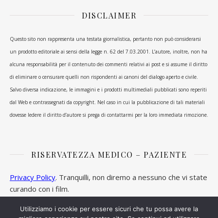
DISCLAIMER
Questo sito non rappresenta una testata giornalistica, pertanto non può considerarsi
un prodotto editoriale ai sensi della legge n. 62 del 7.03.2001. L’autore, inoltre, non ha
alcuna responsabilità per il contenuto dei commenti relativi ai post e si assume il diritto
di eliminare o censurare quelli non rispondenti ai canoni del dialogo aperto e civile.
Salvo diversa indicazione, le immagini e i prodotti multimediali pubblicati sono reperiti
dal Web e contrassegnati da copyright. Nel caso in cui la pubblicazione di tali materiali
dovesse ledere il diritto d’autore si prega di contattarmi per la loro immediata rimozione.
RISERVATEZZA MEDICO – PAZIENTE
Privacy Policy
. Tranquilli, non diremo a nessuno che vi state
curando con i film.
Utilizziamo i cookie per essere sicuri che tu possa avere la