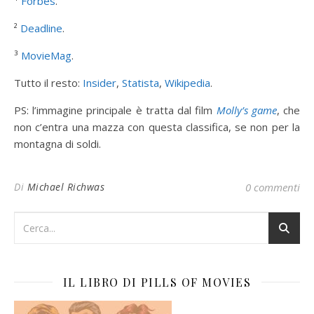
¹
Forbes
.
²
Deadline
.
³
MovieMag
.
Tutto il resto:
Insider
,
Statista
,
Wikipedia
.
PS: l’immagine principale è tratta dal film
Molly’s game
, che
non c’entra una mazza con questa classifica, se non per la
montagna di soldi.
Di
Michael Richwas
0 commenti
IL LIBRO DI PILLS OF MOVIES