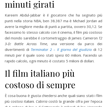
minuti girati
Kareem Abdul-Jabbar è il giocatore che ha segnato più
punti nella storia NBA, ben 38.387 ma è Michael Jordan ad
avere la migliore media di punti a partita, ovvero 30,12. Se
facessimo lo stesso calcolo con il cinema, il film più costoso
del mondo sarebbe il cortometraggio di James Cameron
T2
3-D: Battle Across Time
, una versione da parco dei
divertimenti di
Terminator 2 – Il giorno del giudizio
di 12
minuti per il quale sono stati spesi 60 milioni. Facendo un
rapido calcolo, ogni minuto è costato 5 milioni di dollari.
Il film italiano più
costoso di sempre
È cosa buona è giusta chiedersi anche quali siano stati i film
più costosi italiani.
Cabiria
costò la grande cifra per l’epoca
di 1 milione di lire e
Il Gattopardo
3 miliardi di lire. Venendo