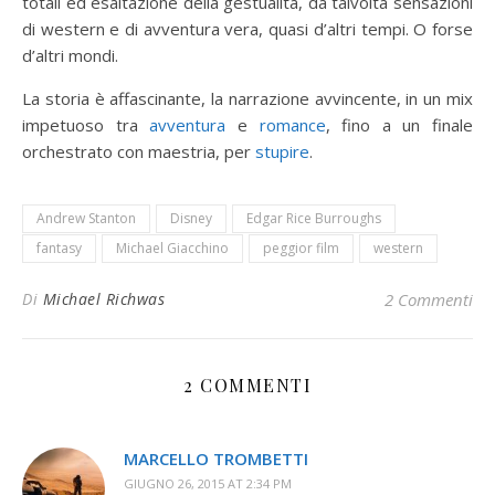
totali ed esaltazione della gestualità, dà talvolta sensazioni
di western e di avventura vera, quasi d’altri tempi. O forse
d’altri mondi.
La storia è affascinante, la narrazione avvincente, in un mix
impetuoso tra
avventura
e
romance
, fino a un finale
orchestrato con maestria, per
stupire
.
Andrew Stanton
Disney
Edgar Rice Burroughs
fantasy
Michael Giacchino
peggior film
western
Di
Michael Richwas
2 Commenti
2 COMMENTI
MARCELLO TROMBETTI
GIUGNO 26, 2015 AT 2:34 PM