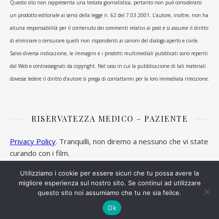
Questo sito non rappresenta una testata giornalistica, pertanto non può considerarsi
un prodotto editoriale ai sensi della legge n. 62 del 7.03.2001. L’autore, inoltre, non ha
alcuna responsabilità per il contenuto dei commenti relativi ai post e si assume il diritto
di eliminare o censurare quelli non rispondenti ai canoni del dialogo aperto e civile.
Salvo diversa indicazione, le immagini e i prodotti multimediali pubblicati sono reperiti
dal Web e contrassegnati da copyright. Nel caso in cui la pubblicazione di tali materiali
dovesse ledere il diritto d’autore si prega di contattarmi per la loro immediata rimozione.
RISERVATEZZA MEDICO – PAZIENTE
Privacy Policy
. Tranquilli, non diremo a nessuno che vi state
curando con i film.
Utilizziamo i cookie per essere sicuri che tu possa avere la
migliore esperienza sul nostro sito. Se continui ad utilizzare
questo sito noi assumiamo che tu ne sia felice.
Ashe Tema di
WP Royal
.
Ok