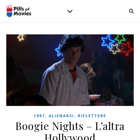
,
,
1997
ALIENARSI
RIFLETTERE
Boogie Nights – L’altra
Hollywood