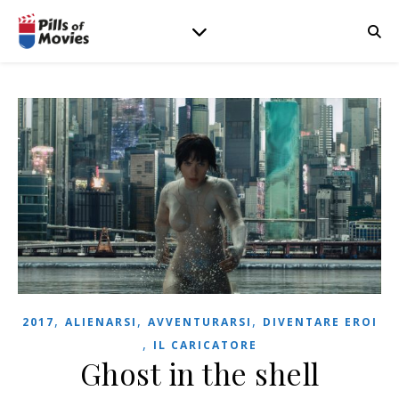
,
,
,
2017
ALIENARSI
AVVENTURARSI
DIVENTARE EROI
,
IL CARICATORE
Ghost in the shell