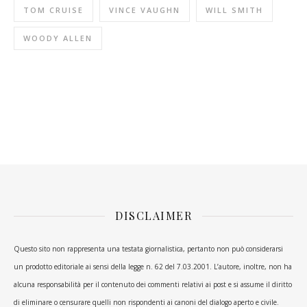
TOM CRUISE
VINCE VAUGHN
WILL SMITH
WOODY ALLEN
DISCLAIMER
Questo sito non rappresenta una testata giornalistica, pertanto non può considerarsi
un prodotto editoriale ai sensi della legge n. 62 del 7.03.2001. L’autore, inoltre, non ha
alcuna responsabilità per il contenuto dei commenti relativi ai post e si assume il diritto
di eliminare o censurare quelli non rispondenti ai canoni del dialogo aperto e civile.