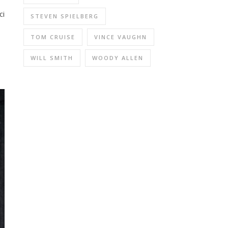
ci
STEVEN SPIELBERG
TOM CRUISE
VINCE VAUGHN
WILL SMITH
WOODY ALLEN