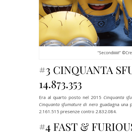
“Secondiiiiii!” ©Cr
#3 CINQUANTA SF
14.873.353
Era al quarto posto nel 2015
Cinquanta sfu
Cinquanta sfumature di nero
guadagna una pos
2.161.515 presenze contro 2.832.084.
#4 FAST & FURIOUS 