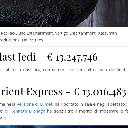
 RatPac-Dune Entertainment, Vertigo Entertainment, KatzSmith
roductions, Lin Pictures
ast Jedi – € 13.247.746
 subito in classifica, con numeri che senz’altro sono destinati
rient Express – € 13.016.483
ema nella
versione di Lumet
, ha riportato in sala e negli spettatori 
ss
di Kenneth Branagh
ha senz’altro il merito di mostrare e f
ria.