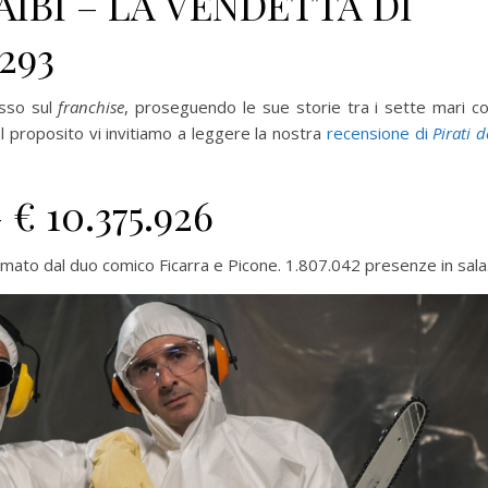
AIBI – LA VENDETTA DI
.293
sso sul
franchise
, proseguendo le sue storie tra i sette mari c
al proposito vi invitiamo a leggere la nostra
recensione di
Pirati d
€ 10.375.926
 firmato dal duo comico Ficarra e Picone. 1.807.042 presenze in sala