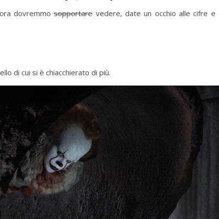
ora dovremmo
sopportare
vedere, date un occhio alle cifre e 
lo di cui si è chiacchierato di più.