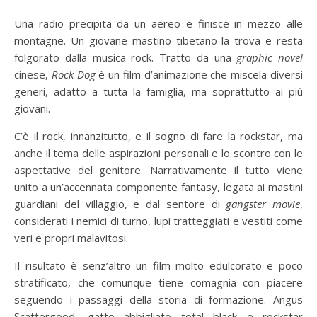
Una radio precipita da un aereo e finisce in mezzo alle
montagne. Un giovane mastino tibetano la trova e resta
folgorato dalla musica rock. Tratto da una
graphic novel
cinese,
Rock Dog
è un film d’animazione che miscela diversi
generi, adatto a tutta la famiglia, ma soprattutto ai più
giovani.
C’è il rock, innanzitutto, e il sogno di fare la rockstar, ma
anche il tema delle aspirazioni personali e lo scontro con le
aspettative del genitore. Narrativamente il tutto viene
unito a un’accennata componente fantasy, legata ai mastini
guardiani del villaggio, e dal sentore di
gangster movie
,
considerati i nemici di turno, lupi tratteggiati e vestiti come
veri e propri malavitosi.
Il risultato è senz’altro un film molto edulcorato e poco
stratificato, che comunque tiene comagnia con piacere
seguendo i passaggi della storia di formazione. Angus
Scattergood, gatto abbigliato total black e rockstar