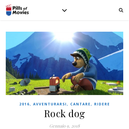
,
,
,
2016
AVVENTURARSI
CANTARE
RIDERE
Rock dog
Gennaio 9, 2018