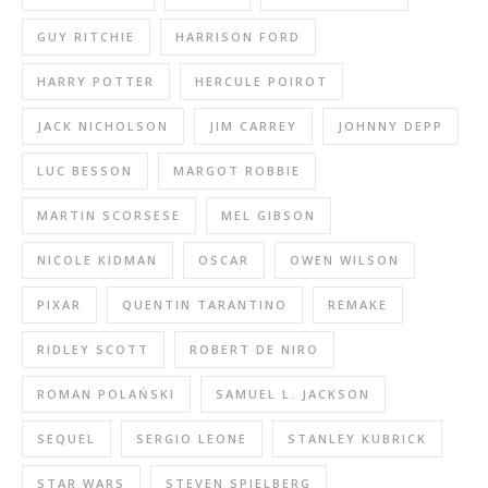
GUY RITCHIE
HARRISON FORD
HARRY POTTER
HERCULE POIROT
JACK NICHOLSON
JIM CARREY
JOHNNY DEPP
LUC BESSON
MARGOT ROBBIE
MARTIN SCORSESE
MEL GIBSON
NICOLE KIDMAN
OSCAR
OWEN WILSON
PIXAR
QUENTIN TARANTINO
REMAKE
RIDLEY SCOTT
ROBERT DE NIRO
ROMAN POLAŃSKI
SAMUEL L. JACKSON
SEQUEL
SERGIO LEONE
STANLEY KUBRICK
STAR WARS
STEVEN SPIELBERG