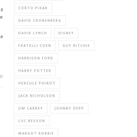
CORTO PIXAR
il
ie
DAVID CRONENBERG
DAVID LYNCH
DISNEY
la
FRATELLI COEN
GUY RITCHIE
HARRISON FORD
HARRY POTTER
ti
HERCULE POIROT
JACK NICHOLSON
JIM CARREY
JOHNNY DEPP
LUC BESSON
MARGOT ROBBIE