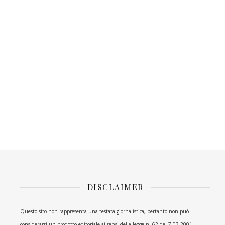
DISCLAIMER
Questo sito non rappresenta una testata giornalistica, pertanto non può
considerarsi un prodotto editoriale ai sensi della legge n. 62 del 7.03.2001.