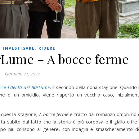
,
,
INVESTIGARE
RIDERE
BarLume – A bocce ferme
Gennaio 24, 2022
erie
I delitti del BarLume
, il secondo della nona stagione. Quando 
ne di un omicidio, viene riaperto un vecchio caso, inizialmen
di questa stagione,
A bocce ferme
è tratto dal romanzo omonimo 
a subito dal fatto che la storia è più corposa e il giallo oltre
luppo più consono al genere, con indagini e smascheramento d