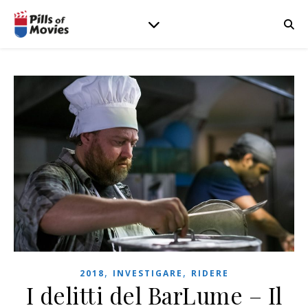
,
,
2018
INVESTIGARE
RIDERE
I delitti del BarLume – Il