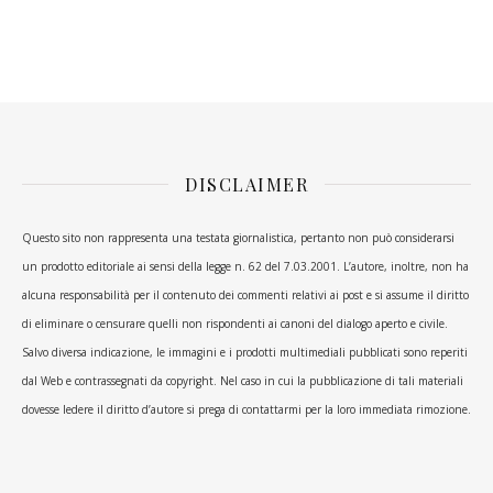
DISCLAIMER
Questo sito non rappresenta una testata giornalistica, pertanto non può considerarsi
un prodotto editoriale ai sensi della legge n. 62 del 7.03.2001. L’autore, inoltre, non ha
alcuna responsabilità per il contenuto dei commenti relativi ai post e si assume il diritto
di eliminare o censurare quelli non rispondenti ai canoni del dialogo aperto e civile.
Salvo diversa indicazione, le immagini e i prodotti multimediali pubblicati sono reperiti
dal Web e contrassegnati da copyright. Nel caso in cui la pubblicazione di tali materiali
dovesse ledere il diritto d’autore si prega di contattarmi per la loro immediata rimozione.