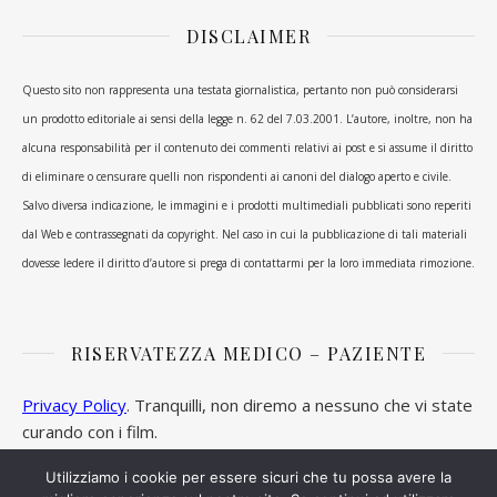
DISCLAIMER
Questo sito non rappresenta una testata giornalistica, pertanto non può considerarsi
un prodotto editoriale ai sensi della legge n. 62 del 7.03.2001. L’autore, inoltre, non ha
alcuna responsabilità per il contenuto dei commenti relativi ai post e si assume il diritto
di eliminare o censurare quelli non rispondenti ai canoni del dialogo aperto e civile.
Salvo diversa indicazione, le immagini e i prodotti multimediali pubblicati sono reperiti
dal Web e contrassegnati da copyright. Nel caso in cui la pubblicazione di tali materiali
dovesse ledere il diritto d’autore si prega di contattarmi per la loro immediata rimozione.
RISERVATEZZA MEDICO – PAZIENTE
Privacy Policy
. Tranquilli, non diremo a nessuno che vi state
curando con i film.
Utilizziamo i cookie per essere sicuri che tu possa avere la