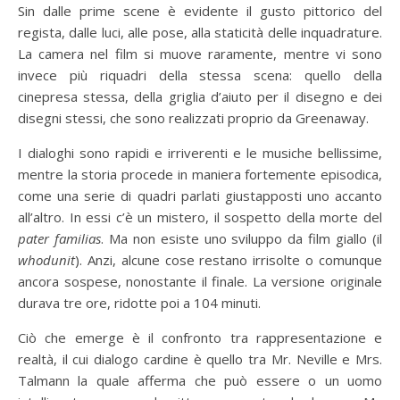
Sin dalle prime scene è evidente il gusto pittorico del
regista, dalle luci, alle pose, alla staticità delle inquadrature.
La camera nel film si muove raramente, mentre vi sono
invece più riquadri della stessa scena: quello della
cinepresa stessa, della griglia d’aiuto per il disegno e dei
disegni stessi, che sono realizzati proprio da Greenaway.
I dialoghi sono rapidi e irriverenti e le musiche bellissime,
mentre la storia procede in maniera fortemente episodica,
come una serie di quadri parlati giustapposti uno accanto
all’altro. In essi c’è un mistero, il sospetto della morte del
pater familias
. Ma non esiste uno sviluppo da film giallo (il
whodunit
). Anzi, alcune cose restano irrisolte o comunque
ancora sospese, nonostante il finale. La versione originale
durava tre ore, ridotte poi a 104 minuti.
Ciò che emerge è il confronto tra rappresentazione e
realtà, il cui dialogo cardine è quello tra Mr. Neville e Mrs.
Talmann la quale afferma che può essere o un uomo