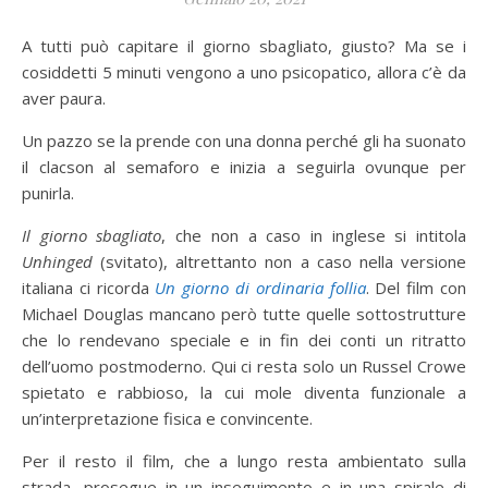
A tutti può capitare il giorno sbagliato, giusto? Ma se i
cosiddetti 5 minuti vengono a uno psicopatico, allora c’è da
aver paura.
Un pazzo se la prende con una donna perché gli ha suonato
il clacson al semaforo e inizia a seguirla ovunque per
punirla.
Il giorno sbagliato
, che non a caso in inglese si intitola
Unhinged
(svitato), altrettanto non a caso nella versione
italiana ci ricorda
Un giorno di ordinaria follia
. Del film con
Michael Douglas mancano però tutte quelle sottostrutture
che lo rendevano speciale e in fin dei conti un ritratto
dell’uomo postmoderno. Qui ci resta solo un Russel Crowe
spietato e rabbioso, la cui mole diventa funzionale a
un’interpretazione fisica e convincente.
Per il resto il film, che a lungo resta ambientato sulla
strada, prosegue in un inseguimento e in una spirale di