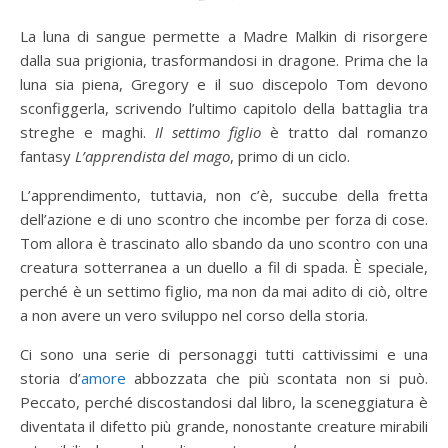
La luna di sangue permette a Madre Malkin di risorgere
dalla sua prigionia, trasformandosi in dragone. Prima che la
luna sia piena, Gregory e il suo discepolo Tom devono
sconfiggerla, scrivendo l’ultimo capitolo della battaglia tra
streghe e maghi.
Il settimo figlio
è tratto dal romanzo
fantasy
L’apprendista
del mago
, primo di un ciclo.
L’apprendimento, tuttavia, non c’è, succube della fretta
dell’azione e di uno scontro che incombe per forza di cose.
Tom allora è trascinato allo sbando da uno scontro con una
creatura sotterranea a un duello a fil di spada. È speciale,
perché è un settimo figlio, ma non da mai adito di ciò, oltre
a non avere un vero sviluppo nel corso della storia.
Ci sono una serie di personaggi tutti cattivissimi e una
storia d’
amore
abbozzata che più scontata non si può.
Peccato, perché discostandosi dal libro, la sceneggiatura è
diventata il difetto più grande, nonostante creature mirabili