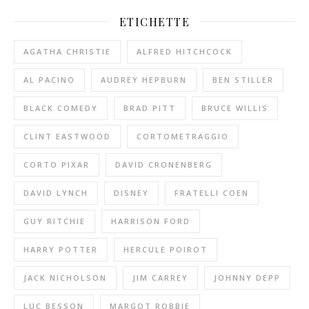
ETICHETTE
AGATHA CHRISTIE
ALFRED HITCHCOCK
AL PACINO
AUDREY HEPBURN
BEN STILLER
BLACK COMEDY
BRAD PITT
BRUCE WILLIS
CLINT EASTWOOD
CORTOMETRAGGIO
CORTO PIXAR
DAVID CRONENBERG
DAVID LYNCH
DISNEY
FRATELLI COEN
GUY RITCHIE
HARRISON FORD
HARRY POTTER
HERCULE POIROT
JACK NICHOLSON
JIM CARREY
JOHNNY DEPP
LUC BESSON
MARGOT ROBBIE