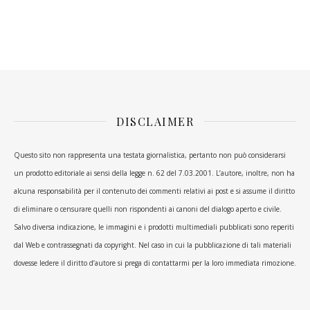
DISCLAIMER
Questo sito non rappresenta una testata giornalistica, pertanto non può considerarsi
un prodotto editoriale ai sensi della legge n. 62 del 7.03.2001. L’autore, inoltre, non ha
alcuna responsabilità per il contenuto dei commenti relativi ai post e si assume il diritto
di eliminare o censurare quelli non rispondenti ai canoni del dialogo aperto e civile.
Salvo diversa indicazione, le immagini e i prodotti multimediali pubblicati sono reperiti
dal Web e contrassegnati da copyright. Nel caso in cui la pubblicazione di tali materiali
dovesse ledere il diritto d’autore si prega di contattarmi per la loro immediata rimozione.