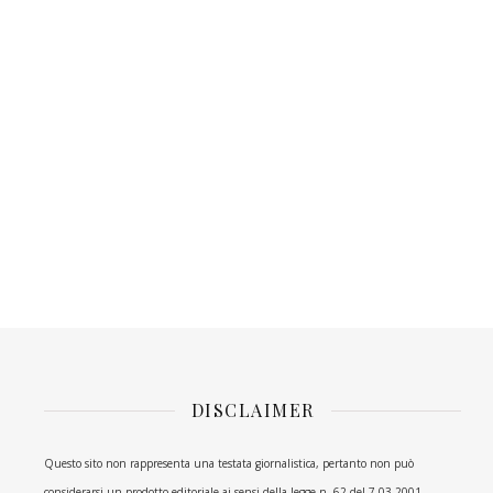
DISCLAIMER
Questo sito non rappresenta una testata giornalistica, pertanto non può
considerarsi un prodotto editoriale ai sensi della legge n. 62 del 7.03.2001.