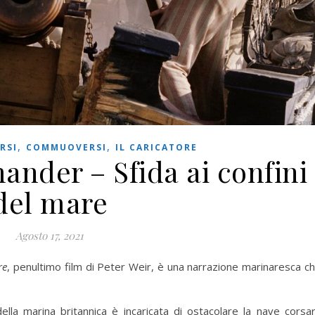
,
,
RSI
COMMUOVERSI
IL CARICATORE
nder – Sfida ai confini
del mare
Agosto 17, 2021
re
, penultimo film di Peter Weir, è una narrazione marinaresca c
lla marina britannica è incaricata di ostacolare la nave corsa