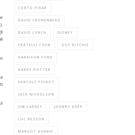
CORTO PIXAR
le
DAVID CRONENBERG
).
li
DAVID LYNCH
DISNEY
li
FRATELLI COEN
GUY RITCHIE
HARRISON FORD
no
HARRY POTTER
ta
HERCULE POIROT
ti
JACK NICHOLSON
n
Il
JIM CARREY
JOHNNY DEPP
LUC BESSON
MARGOT ROBBIE