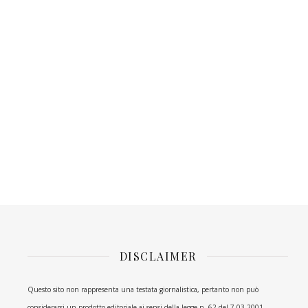
DISCLAIMER
Questo sito non rappresenta una testata giornalistica, pertanto non può
considerarsi un prodotto editoriale ai sensi della legge n. 62 del 7.03.2001.