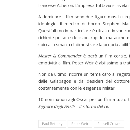
francese Acheron. L’impresa tuttavia si rivela 
A dominare il film sono due figure maschili i
ideologie: il medico di bordo Stephen Matu
Quest’ultimo in particolare è ritratto in vari 
richiede polso e decisioni rapide, ma anche nel
spicca la smania di dimostrare la propria abilit
Master & Commander
è però un film corale, i
emotività al film. Peter Weir è abilissimo a tr
Non da ultimo, ricorre un tema caro al regis
dalle Galapagos e dai desideri del dottore. 
costantemente con le esigenze militari.
10 nomination agli Oscar per un film a tutto 
Signore degli Anelli – Il ritorno del re
.
Paul Bettany
Peter Weir
Russell Crowe