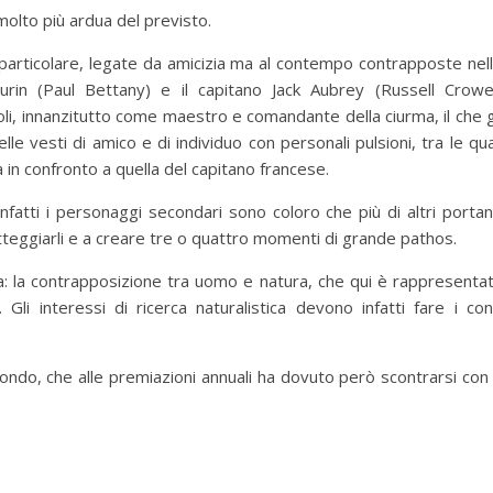
molto più ardua del previsto.
n particolare, legate da amicizia ma al contempo contrapposte nel
rin (Paul Bettany) e il capitano Jack Aubrey (Russell Crowe
ruoli, innanzitutto come maestro e comandante della ciurma, il che g
le vesti di amico e di individuo con personali pulsioni, tra le qua
à in confronto a quella del capitano francese.
nfatti i personaggi secondari sono coloro che più di altri porta
atteggiarli e a creare tre o quattro momenti di grande pathos.
ta: la contrapposizione tra uomo e natura, che qui è rappresenta
Gli interessi di ricerca naturalistica devono infatti fare i con
tondo, che alle premiazioni annuali ha dovuto però scontrarsi co