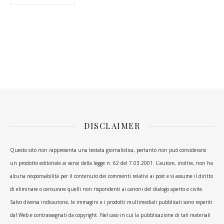
DISCLAIMER
Questo sito non rappresenta una testata giornalistica, pertanto non può considerarsi
un prodotto editoriale ai sensi della legge n. 62 del 7.03.2001. L’autore, inoltre, non ha
alcuna responsabilità per il contenuto dei commenti relativi ai post e si assume il diritto
di eliminare o censurare quelli non rispondenti ai canoni del dialogo aperto e civile.
Salvo diversa indicazione, le immagini e i prodotti multimediali pubblicati sono reperiti
dal Web e contrassegnati da copyright. Nel caso in cui la pubblicazione di tali materiali