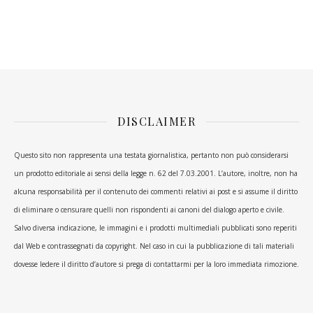
DISCLAIMER
Questo sito non rappresenta una testata giornalistica, pertanto non può considerarsi
un prodotto editoriale ai sensi della legge n. 62 del 7.03.2001. L’autore, inoltre, non ha
alcuna responsabilità per il contenuto dei commenti relativi ai post e si assume il diritto
di eliminare o censurare quelli non rispondenti ai canoni del dialogo aperto e civile.
Salvo diversa indicazione, le immagini e i prodotti multimediali pubblicati sono reperiti
dal Web e contrassegnati da copyright. Nel caso in cui la pubblicazione di tali materiali
dovesse ledere il diritto d’autore si prega di contattarmi per la loro immediata rimozione.