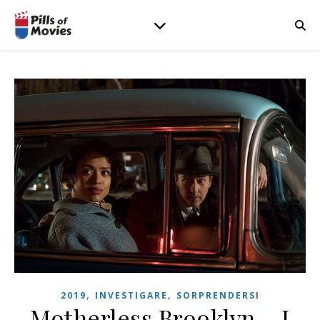
,
,
2019
INVESTIGARE
SORPRENDERSI
Motherless Brooklyn – I