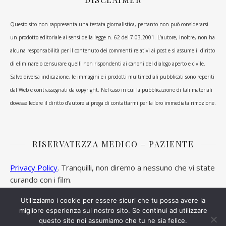
Questo sito non rappresenta una testata giornalistica, pertanto non può considerarsi
un prodotto editoriale ai sensi della legge n. 62 del 7.03.2001. L’autore, inoltre, non ha
alcuna responsabilità per il contenuto dei commenti relativi ai post e si assume il diritto
di eliminare o censurare quelli non rispondenti ai canoni del dialogo aperto e civile.
Salvo diversa indicazione, le immagini e i prodotti multimediali pubblicati sono reperiti
dal Web e contrassegnati da copyright. Nel caso in cui la pubblicazione di tali materiali
dovesse ledere il diritto d’autore si prega di contattarmi per la loro immediata rimozione.
RISERVATEZZA MEDICO – PAZIENTE
Privacy Policy
. Tranquilli, non diremo a nessuno che vi state
curando con i film.
Utilizziamo i cookie per essere sicuri che tu possa avere la
migliore esperienza sul nostro sito. Se continui ad utilizzare
questo sito noi assumiamo che tu ne sia felice.