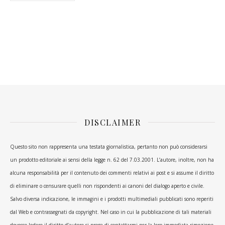
DISCLAIMER
Questo sito non rappresenta una testata giornalistica, pertanto non può considerarsi
un prodotto editoriale ai sensi della legge n. 62 del 7.03.2001. L’autore, inoltre, non ha
alcuna responsabilità per il contenuto dei commenti relativi ai post e si assume il diritto
di eliminare o censurare quelli non rispondenti ai canoni del dialogo aperto e civile.
Salvo diversa indicazione, le immagini e i prodotti multimediali pubblicati sono reperiti
dal Web e contrassegnati da copyright. Nel caso in cui la pubblicazione di tali materiali
dovesse ledere il diritto d’autore si prega di contattarmi per la loro immediata rimozione.