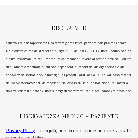
DISCLAIMER
Questo sito non rappresenta una testata giornalistica, pertanto non può considerarsi
un prodotto editoriale ai sensi della legge n. 62 del 7.03.2001. L’autore, inoltre, non ha
alcuna responsabilità per il contenuto dei commenti relativi ai post e si assume il diritto
di eliminare o censurare quelli non rispondenti ai canoni del dialogo aperto e civile.
Salvo diversa indicazione, le immagini e i prodotti multimediali pubblicati sono reperiti
dal Web e contrassegnati da copyright. Nel caso in cui la pubblicazione di tali materiali
dovesse ledere il diritto d’autore si prega di contattarmi per la loro immediata rimozione.
RISERVATEZZA MEDICO – PAZIENTE
Privacy Policy
. Tranquilli, non diremo a nessuno che vi state
curando con i film.