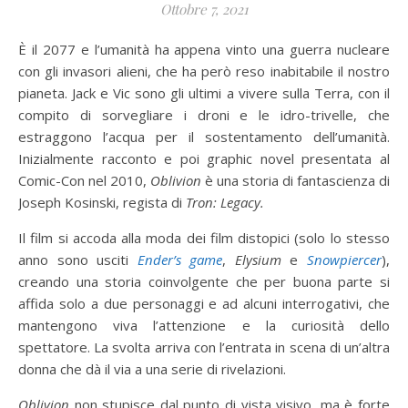
Ottobre 7, 2021
È il 2077 e l’umanità ha appena vinto una guerra nucleare
con gli invasori alieni, che ha però reso inabitabile il nostro
pianeta. Jack e Vic sono gli ultimi a vivere sulla Terra, con il
compito di sorvegliare i droni e le idro-trivelle, che
estraggono l’acqua per il sostentamento dell’umanità.
Inizialmente racconto e poi graphic novel presentata al
Comic-Con nel 2010,
Oblivion
è una storia di fantascienza di
Joseph Kosinski, regista di
Tron: Legacy.
Il film si accoda alla moda dei film distopici (solo lo stesso
anno sono usciti
Ender’s game
,
Elysium
e
Snowpiercer
),
creando una storia coinvolgente che per buona parte si
affida solo a due personaggi e ad alcuni interrogativi, che
mantengono viva l’attenzione e la curiosità dello
spettatore. La svolta arriva con l’entrata in scena di un’altra
donna che dà il via a una serie di rivelazioni.
Oblivion
non stupisce dal punto di vista visivo, ma è forte