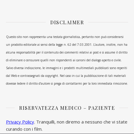
DISCLAIMER
Questo sito non rappresenta una testata giornalistica, pertanto non può considerarsi
un prodotto editoriale ai sensi della legge n. 62 del 7.03.2001. L’autore, inoltre, non ha
alcuna responsabilità per il contenuto dei commenti relativi ai post e si assume il diritto
di eliminare o censurare quelli non rispondenti ai canoni del dialogo aperto e civile.
Salvo diversa indicazione, le immagini e i prodotti multimediali pubblicati sono reperiti
dal Web e contrassegnati da copyright. Nel caso in cui la pubblicazione di tali materiali
dovesse ledere il diritto d’autore si prega di contattarmi per la loro immediata rimozione.
RISERVATEZZA MEDICO – PAZIENTE
Privacy Policy
. Tranquilli, non diremo a nessuno che vi state
curando con i film.