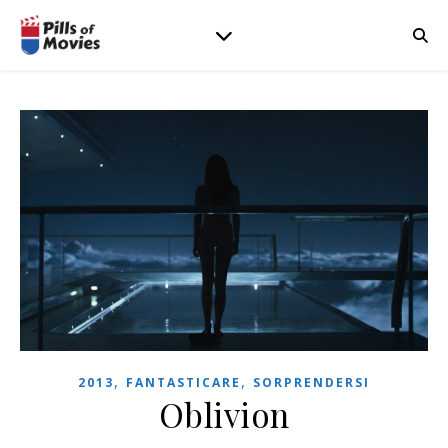
,
,
2013
FANTASTICARE
SORPRENDERSI
Oblivion