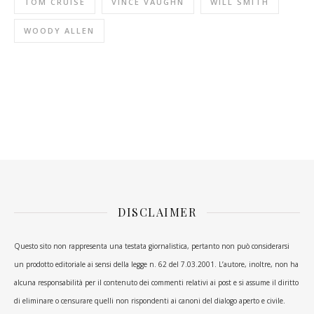
TOM CRUISE
VINCE VAUGHN
WILL SMITH
WOODY ALLEN
DISCLAIMER
Questo sito non rappresenta una testata giornalistica, pertanto non può considerarsi
un prodotto editoriale ai sensi della legge n. 62 del 7.03.2001. L’autore, inoltre, non ha
alcuna responsabilità per il contenuto dei commenti relativi ai post e si assume il diritto
di eliminare o censurare quelli non rispondenti ai canoni del dialogo aperto e civile.