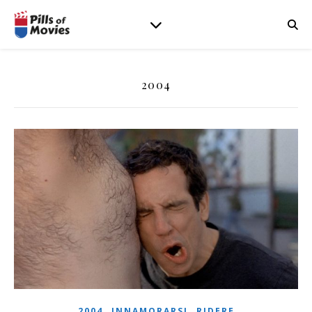
2004
,
,
2004
INNAMORARSI
RIDERE