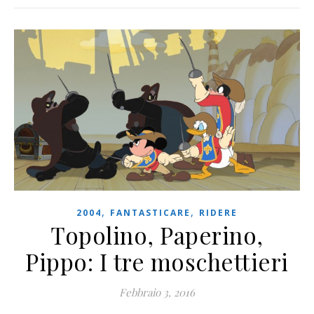
,
,
2004
FANTASTICARE
RIDERE
Topolino, Paperino,
Pippo: I tre moschettieri
Febbraio 3, 2016