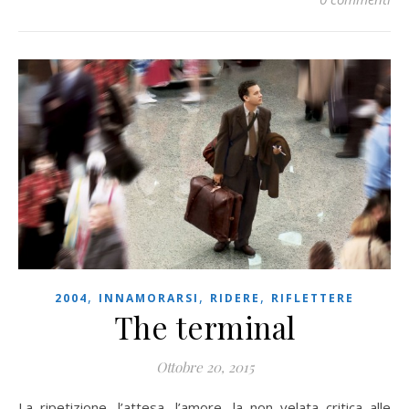
,
,
,
2004
INNAMORARSI
RIDERE
RIFLETTERE
The terminal
Ottobre 20, 2015
La ripetizione, l’attesa, l’amore, la non velata critica alle