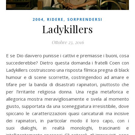
,
,
2004
RIDERE
SORPRENDERSI
Ladykillers
Ottobre 23, 2016
E se Dio davvero punisse i cattivi e premiasse i buoni, cosa
succederebbe? Dietro questa domanda i fratelli Coen con
Ladykillers costruiscono una risposta filmica pregna di black
humour e di scene scorrette, costringendoci ad amare e
tifare per la banda di disastrati rapinatori, piuttosto che
per l’irritante religiosa donna. Una regia metaforica e
allegorica mostra meravigliosamente e svela al momento
giusto, supportata da una sceneggiatura irresistibile, dove
spiccano le caratterizzazioni quasi caricaturali ma incisive
dei rapinatori, in particolar modo il loro capo, con i
suoi dialoghi, in realtà monologhi, trascinanti e
intelligentemente spassosi. Gli ostacoli, gli imprevisti, sono