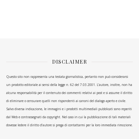
DISCLAIMER
Questo sito non rappresenta una testata giornalistica, pertanto non può considerarsi
un prodotto editoriale ai sensi della legge n. 62 del 7.03.2001. L’autore, inoltre, non ha
alcuna responsabilità per il contenuto dei commenti relativi ai post e si assume il diritto
di eliminare o censurare quelli non rispondenti ai canoni del dialogo aperto e civile.
Salvo diversa indicazione, le immagini e i prodotti multimediali pubblicati sono reperiti
dal Web e contrassegnati da copyright. Nel caso in cui la pubblicazione di tali materiali
dovesse ledere il diritto d’autore si prega di contattarmi per la loro immediata rimozione.