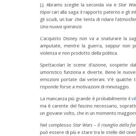
J.J. Abrams sceglie la seconda via e
Star War
tòpoi
cari alla saga: il rapporto paterno e gli i
gli scudi, un bar che tenta di ridare l’atmosfe
Una nuova speranza
.
L’acquisto Disney non va a snaturare la sag
amputate, mentre la guerra, seppur non pre
violenza e non prodotto della politica.
Spettacolari le scene d’azione, sospinte d
umoristico funziona e diverte. Bene le nuov
emozioni portate dai veterani. V’è qualche t
risponde forse a motivazioni di minutaggio.
La mancanza più grande è probabilmente il
vi
ma è carente del fascino necessario, soprat
un giovane volto, che in un momento maggiorm
Nel complesso
Star Wars – Il risveglio della fo
può essere di più e stare tra le stelle del cine