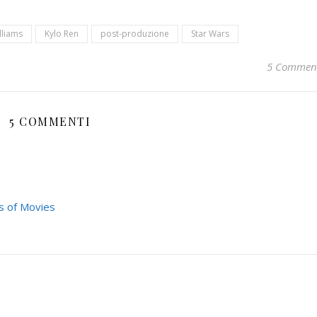
lliams
Kylo Ren
post-produzione
Star Wars
5 Commen
5 COMMENTI
lls of Movies