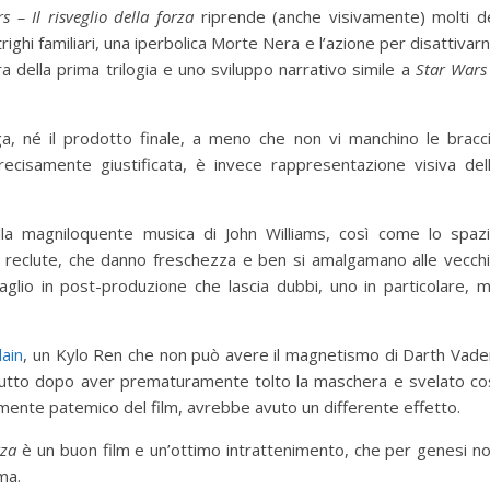
s – Il risveglio della forza
riprende (anche visivamente) molti d
ntrighi familiari, una iperbolica Morte Nera e l’azione per disattivar
ra della prima trilogia e uno sviluppo narrativo simile a
Star Wars
a, né il prodotto finale, a meno che non vi manchino le bracc
cisamente giustificata, è invece rappresentazione visiva del
alla magniloquente musica di John Williams, così come lo spaz
e reclute, che danno freschezza e ben si amalgamano alle vecch
aglio in post-produzione che lascia dubbi, uno in particolare, 
llain
, un Kylo Ren che non può avere il magnetismo di Darth Vade
tutto dopo aver prematuramente tolto la maschera e svelato co
ente patemico del film, avrebbe avuto un differente effetto.
rza
è un buon film e un’ottimo intrattenimento, che per genesi n
ma.