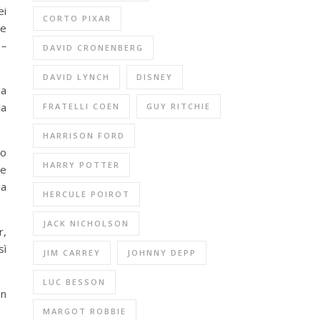
ei
CORTO PIXAR
ne
 –
DAVID CRONENBERG
DAVID LYNCH
DISNEY
ia
la
FRATELLI COEN
GUY RITCHIE
HARRISON FORD
io
HARRY POTTER
ie
ma
HERCULE POIROT
JACK NICHOLSON
r,
sì
JIM CARREY
JOHNNY DEPP
LUC BESSON
on
MARGOT ROBBIE