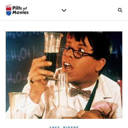
,
1963
RIDERE