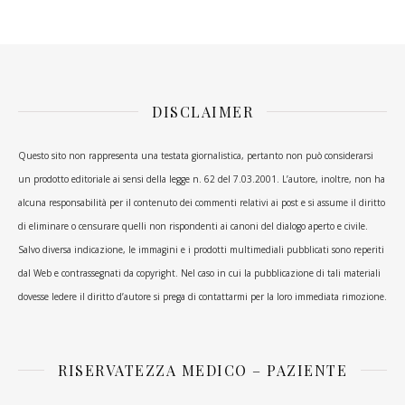
DISCLAIMER
Questo sito non rappresenta una testata giornalistica, pertanto non può considerarsi
un prodotto editoriale ai sensi della legge n. 62 del 7.03.2001. L’autore, inoltre, non ha
alcuna responsabilità per il contenuto dei commenti relativi ai post e si assume il diritto
di eliminare o censurare quelli non rispondenti ai canoni del dialogo aperto e civile.
Salvo diversa indicazione, le immagini e i prodotti multimediali pubblicati sono reperiti
dal Web e contrassegnati da copyright. Nel caso in cui la pubblicazione di tali materiali
dovesse ledere il diritto d’autore si prega di contattarmi per la loro immediata rimozione.
RISERVATEZZA MEDICO – PAZIENTE