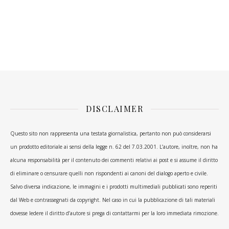
DISCLAIMER
Questo sito non rappresenta una testata giornalistica, pertanto non può considerarsi
un prodotto editoriale ai sensi della legge n. 62 del 7.03.2001. L’autore, inoltre, non ha
alcuna responsabilità per il contenuto dei commenti relativi ai post e si assume il diritto
di eliminare o censurare quelli non rispondenti ai canoni del dialogo aperto e civile.
Salvo diversa indicazione, le immagini e i prodotti multimediali pubblicati sono reperiti
dal Web e contrassegnati da copyright. Nel caso in cui la pubblicazione di tali materiali
dovesse ledere il diritto d’autore si prega di contattarmi per la loro immediata rimozione.