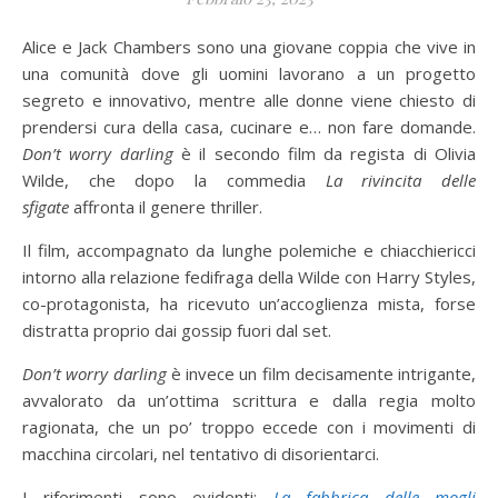
Alice e Jack Chambers sono una giovane coppia che vive in
una comunità dove gli uomini lavorano a un progetto
segreto e innovativo, mentre alle donne viene chiesto di
prendersi cura della casa, cucinare e… non fare domande.
Don’t worry darling
è il secondo film da regista di Olivia
Wilde, che dopo la commedia
La rivincita delle
sfigate
affronta il genere thriller.
Il film, accompagnato da lunghe polemiche e chiacchiericci
intorno alla relazione fedifraga della Wilde con Harry Styles,
co-protagonista, ha ricevuto un’accoglienza mista, forse
distratta proprio dai gossip fuori dal set.
Don’t worry darling
è invece un film decisamente intrigante,
avvalorato da un’ottima scrittura e dalla regia molto
ragionata, che un po’ troppo eccede con i movimenti di
macchina circolari, nel tentativo di disorientarci.
I riferimenti sono evidenti:
La fabbrica delle mogli