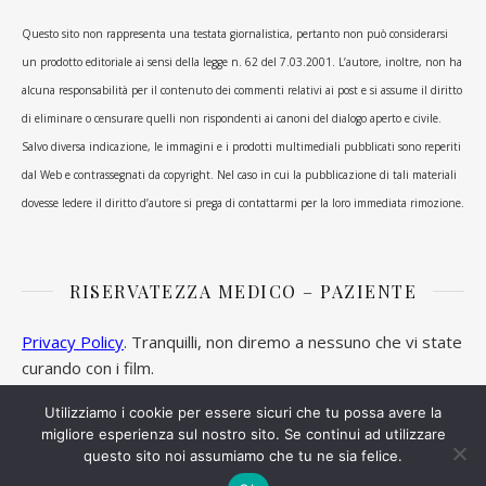
Questo sito non rappresenta una testata giornalistica, pertanto non può considerarsi
un prodotto editoriale ai sensi della legge n. 62 del 7.03.2001. L’autore, inoltre, non ha
alcuna responsabilità per il contenuto dei commenti relativi ai post e si assume il diritto
di eliminare o censurare quelli non rispondenti ai canoni del dialogo aperto e civile.
Salvo diversa indicazione, le immagini e i prodotti multimediali pubblicati sono reperiti
dal Web e contrassegnati da copyright. Nel caso in cui la pubblicazione di tali materiali
dovesse ledere il diritto d’autore si prega di contattarmi per la loro immediata rimozione.
RISERVATEZZA MEDICO – PAZIENTE
Privacy Policy
. Tranquilli, non diremo a nessuno che vi state
curando con i film.
Utilizziamo i cookie per essere sicuri che tu possa avere la
migliore esperienza sul nostro sito. Se continui ad utilizzare
questo sito noi assumiamo che tu ne sia felice.
Ashe Tema di
WP Royal
.