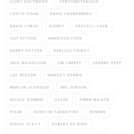
CLINT EASTWOOD
CORTOMETRAGGIO
CORTO PIXAR
DAVID CRONENBERG
DAVID LYNCH
DISNEY
FRATELLI COEN
GUY RITCHIE
HARRISON FORD
HARRY POTTER
HERCULE POIROT
JACK NICHOLSON
JIM CARREY
JOHNNY DEPP
LUC BESSON
MARGOT ROBBIE
MARTIN SCORSESE
MEL GIBSON
NICOLE KIDMAN
OSCAR
OWEN WILSON
PIXAR
QUENTIN TARANTINO
REMAKE
RIDLEY SCOTT
ROBERT DE NIRO