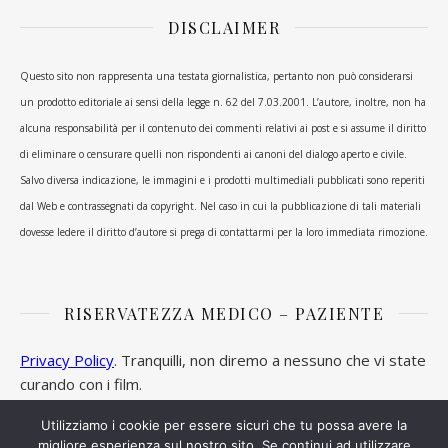
DISCLAIMER
Questo sito non rappresenta una testata giornalistica, pertanto non può considerarsi
un prodotto editoriale ai sensi della legge n. 62 del 7.03.2001. L’autore, inoltre, non ha
alcuna responsabilità per il contenuto dei commenti relativi ai post e si assume il diritto
di eliminare o censurare quelli non rispondenti ai canoni del dialogo aperto e civile.
Salvo diversa indicazione, le immagini e i prodotti multimediali pubblicati sono reperiti
dal Web e contrassegnati da copyright. Nel caso in cui la pubblicazione di tali materiali
dovesse ledere il diritto d’autore si prega di contattarmi per la loro immediata rimozione.
RISERVATEZZA MEDICO – PAZIENTE
Privacy Policy
. Tranquilli, non diremo a nessuno che vi state
curando con i film.
Utilizziamo i cookie per essere sicuri che tu possa avere la
migliore esperienza sul nostro sito. Se continui ad utilizzare