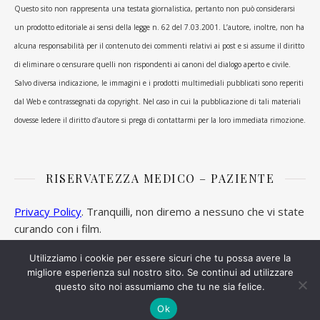
Questo sito non rappresenta una testata giornalistica, pertanto non può considerarsi
un prodotto editoriale ai sensi della legge n. 62 del 7.03.2001. L’autore, inoltre, non ha
alcuna responsabilità per il contenuto dei commenti relativi ai post e si assume il diritto
di eliminare o censurare quelli non rispondenti ai canoni del dialogo aperto e civile.
Salvo diversa indicazione, le immagini e i prodotti multimediali pubblicati sono reperiti
dal Web e contrassegnati da copyright. Nel caso in cui la pubblicazione di tali materiali
dovesse ledere il diritto d’autore si prega di contattarmi per la loro immediata rimozione.
RISERVATEZZA MEDICO – PAZIENTE
Privacy Policy
. Tranquilli, non diremo a nessuno che vi state
curando con i film.
Utilizziamo i cookie per essere sicuri che tu possa avere la
migliore esperienza sul nostro sito. Se continui ad utilizzare
questo sito noi assumiamo che tu ne sia felice.
Ashe Tema di
WP Royal
.
Ok