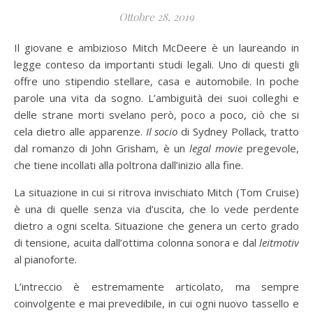
Ottobre 28, 2019
Il giovane e ambizioso Mitch McDeere è un laureando in
legge conteso da importanti studi legali. Uno di questi gli
offre uno stipendio stellare, casa e automobile. In poche
parole una vita da sogno. L’ambiguità dei suoi colleghi e
delle strane morti svelano però, poco a poco, ciò che si
cela dietro alle apparenze.
Il socio
di Sydney Pollack, tratto
dal romanzo di John Grisham, è un
legal movie
pregevole,
che tiene incollati alla poltrona dall’inizio alla fine.
La situazione in cui si ritrova invischiato Mitch (Tom Cruise)
è una di quelle senza via d’uscita, che lo vede perdente
dietro a ogni scelta. Situazione che genera un certo grado
di tensione, acuita dall’ottima colonna sonora e dal
leitmotiv
al pianoforte.
L’intreccio è estremamente articolato, ma sempre
coinvolgente e mai prevedibile, in cui ogni nuovo tassello e