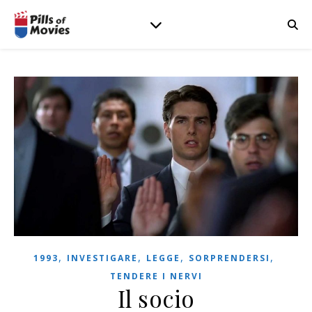
,
,
,
,
1993
INVESTIGARE
LEGGE
SORPRENDERSI
TENDERE I NERVI
Il socio