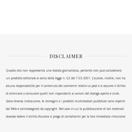
DISCLAIMER
Questo sito non rappresenta una testata giornalistica, pertanto non può considerarsi
un prodotto editoriale ai sensi della legge n. 62 del 7.03.2001. L’autore, inoltre, non ha
alcuna responsabilità per il contenuto dei commenti relativi ai post e si assume il diritto
di eliminare o censurare quelli non rispondenti ai canoni del dialogo aperto e civile.
Salvo diversa indicazione, le immagini e i prodotti multimediali pubblicati sono reperiti
dal Web e contrassegnati da copyright. Nel caso in cui la pubblicazione di tali materiali
dovesse ledere il diritto d’autore si prega di contattarmi per la loro immediata rimozione.