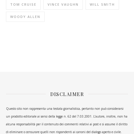
TOM CRUISE
VINCE VAUGHN
WILL SMITH
WOODY ALLEN
DISCLAIMER
Questo sito non rappresenta una testata giornalistica, pertanto non può considerarsi
un prodotto editoriale ai sensi della legge n. 62 del 7.03.2001. L’autore, inoltre, non ha
alcuna responsabilità per il contenuto dei commenti relativi ai post e si assume il diritto
di eliminare o censurare quelli non rispondenti ai canoni del dialogo aperto e civile.