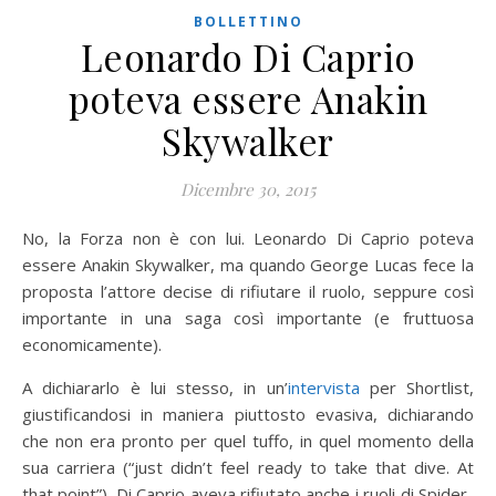
BOLLETTINO
Leonardo Di Caprio
poteva essere Anakin
Skywalker
Dicembre 30, 2015
No, la Forza non è con lui. Leonardo Di Caprio poteva
essere Anakin Skywalker, ma quando George Lucas fece la
proposta l’attore decise di rifiutare il ruolo, seppure così
importante in una saga così importante (e fruttuosa
economicamente).
A dichiararlo è lui stesso, in un’
intervista
per Shortlist,
giustificandosi in maniera piuttosto evasiva, dichiarando
che non era pronto per quel tuffo, in quel momento della
sua carriera (“just didn’t feel ready to take that dive. At
that point”). Di Caprio aveva rifiutato anche i ruoli di Spider-