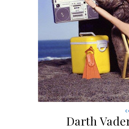
C
Darth Vade