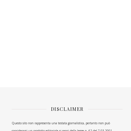
DISCLAIMER
Questo sito non rappresenta una testata giornalistica, pertanto non può
considerarsi un prodotto editoriale ai sensi della legge n. 62 del 7.03.2001.