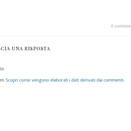
0 commen
SCIA UNA RISPOSTA
to.
am.
Scopri come vengono elaborati i dati derivati dai commenti
.