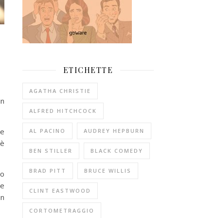
ETICHETTE
AGATHA CHRISTIE
in
ALFRED HITCHCOCK
re
AL PACINO
AUDREY HEPBURN
 è
BEN STILLER
BLACK COMEDY
BRAD PITT
BRUCE WILLIS
do
ne
CLINT EASTWOOD
un
CORTOMETRAGGIO