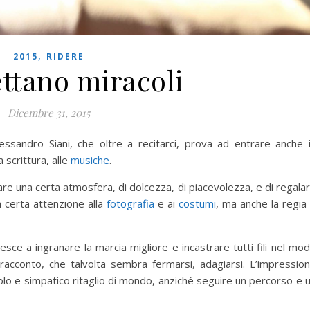
,
2015
RIDERE
ettano miracoli
Dicembre 31, 2015
essandro Siani, che oltre a recitarci, prova ad entrare anche 
a scrittura, alle
musiche
.
are una certa atmosfera, di dolcezza, di piacevolezza, e di regala
a certa attenzione alla
fotografia
e ai
costumi
, ma anche la regia
sce a ingranare la marcia migliore e incastrare tutti fili nel mo
racconto, che talvolta sembra fermarsi, adagiarsi. L’impressio
olo e simpatico ritaglio di mondo, anziché seguire un percorso e 