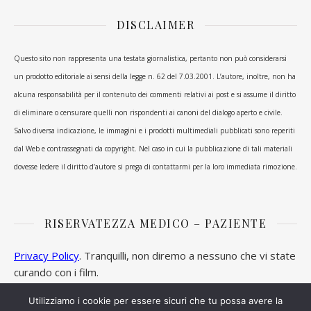
DISCLAIMER
Questo sito non rappresenta una testata giornalistica, pertanto non può considerarsi
un prodotto editoriale ai sensi della legge n. 62 del 7.03.2001. L’autore, inoltre, non ha
alcuna responsabilità per il contenuto dei commenti relativi ai post e si assume il diritto
di eliminare o censurare quelli non rispondenti ai canoni del dialogo aperto e civile.
Salvo diversa indicazione, le immagini e i prodotti multimediali pubblicati sono reperiti
dal Web e contrassegnati da copyright. Nel caso in cui la pubblicazione di tali materiali
dovesse ledere il diritto d’autore si prega di contattarmi per la loro immediata rimozione.
RISERVATEZZA MEDICO – PAZIENTE
Privacy Policy
. Tranquilli, non diremo a nessuno che vi state
curando con i film.
Utilizziamo i cookie per essere sicuri che tu possa avere la