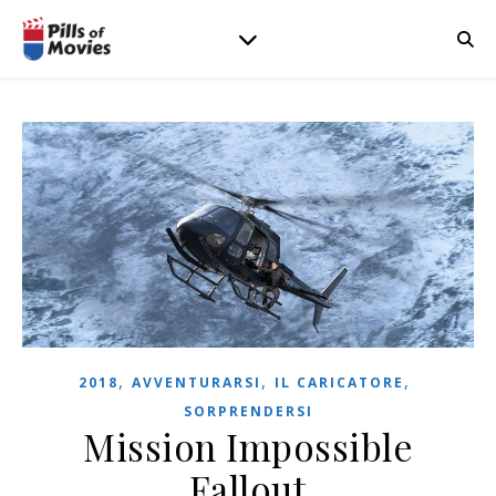
,
,
,
2018
AVVENTURARSI
IL CARICATORE
SORPRENDERSI
Mission Impossible
Fallout